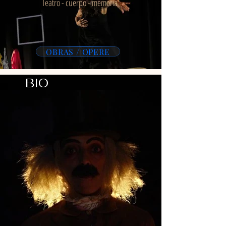
Teatro - cuerpo - memoria
OBRAS / OPERE
BIO
Actriz, directora y pedagoga
costarricense. Su trabajo se sitúa
entre el teatro y la investigación
corporal, con un enfoque en el
cuerpo y la memoria.
Ha participado en más de treinta
producciones profesionales y ha
presentado su trabajo en festivales