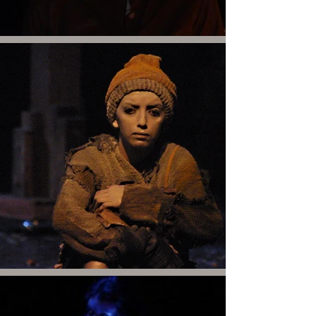
de Europa, América Latina y el
Caribe. Desde 2010 desarrolla una
investigación escénica que da lugar
a monólogos de autoría propia y
proyectos escénicos con
perspectiva femenina.
Coordina talleres y laboratorios
escénicos, acompañando procesos
de creación a partir de la
experiencia corporal.
Artista costaricana con lavoro presentato
in Europa, America Latina e Caraibi.