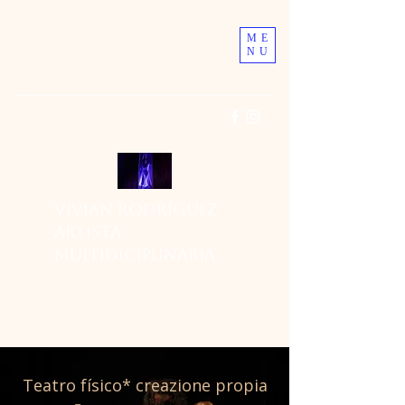
ME
NU
vivianteatrodel77@gmail.com
Vivian Rodríguez
Artista
multidiciplinaria
Teatro físico* creazione propia