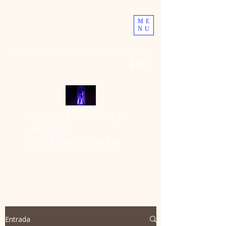
ME
NU
vivianteatrodel77@gmail.com
Vivian Rodríguez
Artista
multidiciplinaria
Entrada