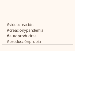
#videocreación
#creaciónypandemia
#autoproducirse
#producciónpropia
Entradas recientes
Ver todo